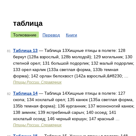
таблица
Толкование
Перевод
Книги
Таблица 13
— Таблица 13Хищные птицы в полете: 128
81
беркут (128a взрослый, 128b молодой); 129 могильник; 130
степной орел; 131 большой подорлик; 132 малый подорлик;
133 орел карлик (133a светлая форма, 133b темная
форма); 142 орлан белохвост (142a взрослый,&#8230; …
Птицы России. Справочник
Таблица 14
— Таблица 14Хищные птицы в полете: 127
82
скопа; 134 хохлатый орел; 135 канюк (135a светлая форма,
135b темная форма); 136 курганник; 137 мохноногий канюк;
138 зимняк; 139 ястребиный сарыч; 140 осоед; 141
хохлатый осоед; 146 черный коршун; 147 красный …
Птицы России. Справочник