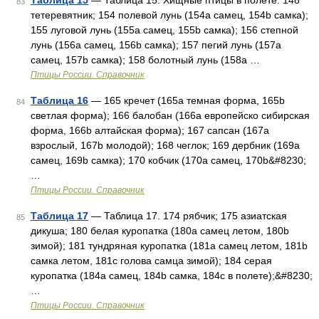
Таблица 15
— Таблица 15. Хищные птицы в полете: 148
83
тетеревятник; 154 полевой лунь (154a самец, 154b самка);
155 луговой лунь (155a самец, 155b самка); 156 степной
лунь (156a самец, 156b самка); 157 пегий лунь (157a
самец, 157b самка); 158 болотный лунь (158a …
Птицы России. Справочник
Таблица 16
— 165 кречет (165a темная форма, 165b
84
светлая форма); 166 балобан (166a европейско сибирская
форма, 166b алтайская форма); 167 сапсан (167a
взрослый, 167b молодой); 168 чеглок; 169 дербник (169a
самец, 169b самка); 170 кобчик (170a самец, 170b&#8230;
…
Птицы России. Справочник
Таблица 17
— Таблица 17. 174 рябчик; 175 азиатская
85
дикуша; 180 белая куропатка (180a самец летом, 180b
зимой); 181 тундряная куропатка (181a самец летом, 181b
самка летом, 181c голова самца зимой); 184 серая
куропатка (184a самец, 184b самка, 184c в полете);&#8230;
…
Птицы России. Справочник