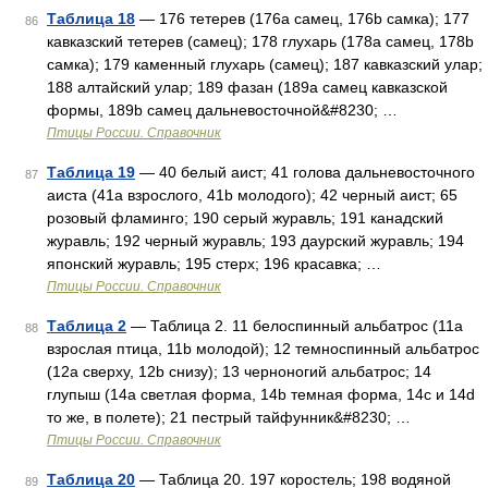
Таблица 18
— 176 тетерев (176a самец, 176b самка); 177
86
кавказский тетерев (самец); 178 глухарь (178a самец, 178b
самка); 179 каменный глухарь (самец); 187 кавказский улар;
188 алтайский улар; 189 фазан (189a самец кавказской
формы, 189b самец дальневосточной&#8230; …
Птицы России. Справочник
Таблица 19
— 40 белый аист; 41 голова дальневосточного
87
аиста (41a взрослого, 41b молодого); 42 черный аист; 65
розовый фламинго; 190 серый журавль; 191 канадский
журавль; 192 черный журавль; 193 даурский журавль; 194
японский журавль; 195 стерх; 196 красавка; …
Птицы России. Справочник
Таблица 2
— Таблица 2. 11 белоспинный альбатрос (11a
88
взрослая птица, 11b молодой); 12 темноспинный альбатрос
(12a сверху, 12b снизу); 13 черноногий альбатрос; 14
глупыш (14a светлая форма, 14b темная форма, 14c и 14d
то же, в полете); 21 пестрый тайфунник&#8230; …
Птицы России. Справочник
Таблица 20
— Таблица 20. 197 коростель; 198 водяной
89