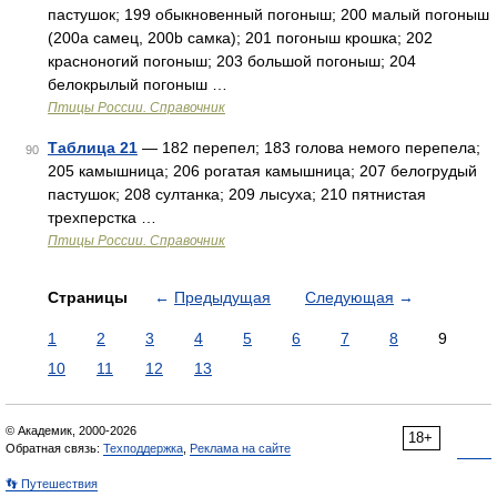
пастушок; 199 обыкновенный погоныш; 200 малый погоныш
(200a самец, 200b самка); 201 погоныш крошка; 202
красноногий погоныш; 203 большой погоныш; 204
белокрылый погоныш …
Птицы России. Справочник
Таблица 21
— 182 перепел; 183 голова немого перепела;
90
205 камышница; 206 рогатая камышница; 207 белогрудый
пастушок; 208 султанка; 209 лысуха; 210 пятнистая
трехперстка …
Птицы России. Справочник
Страницы
←
Предыдущая
Следующая
→
1
2
3
4
5
6
7
8
9
10
11
12
13
© Академик, 2000-2026
18+
Обратная связь:
Техподдержка
,
Реклама на сайте
👣 Путешествия